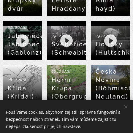
Krupský
Letiště
Anna
dvůr
Hradčany
hayd)
29.12.2018
Jabloneček,
29.12.2018
29.12.2018
Jablonec
Svébořice
Holičky
(Gablonz)
(Schwabitz)
(Hultschk
12.12.2018
Česká
28.12.2018
Horní
Novina
28.12.2018
Křída
Krupá
(Bőhmisch
(Kridai)
(Obergruppai)
Neuland)
Používáme cookies, abychom zajistili správné fungování a
12.12.2018
bezpečnost našich stránek. Tím vám můžeme zajistit tu
Černá
12.12.2018
12.12.2018
10.12.2018
nejlepší zkušenost při jejich návštěvě.
novina
Olšina
Kracmano