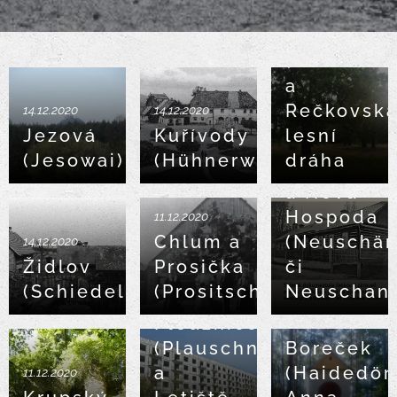
14.12.2020
Strážov
(Straßdorf
a
Rečkovsk
14.12.2020
14.12.2020
11.12.2020
Jezová
Kuřívody
lesní
Vrchbělá
(Jesowai)
(Hühnerwasser)
dráha
(Neudorf)
a Nová
Hospoda
11.12.2020
Chlum a
(Neuschä
14.12.2020
Židlov
Prosička
či
(Schiedel)
(Prositschka)
Neuschan
09.12.2020
Ploužnice
09.12.2020
(Plauschnitz)
Boreček
a
(Haidedörf
11.12.2020