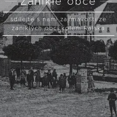
Zaniklé obce
sdílejte s námi zajímavosti ze
zaniklých obcí kolem Ralska