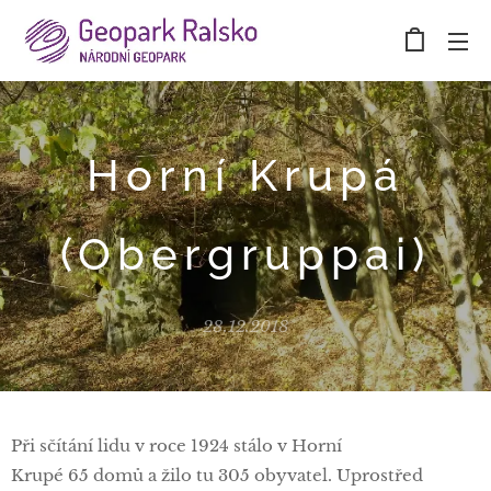
Horní Krupá
(Obergruppai)
28.12.2018
Při sčítání lidu v roce 1924 stálo v Horní
Krupé 65 domů a žilo tu 305 obyvatel. Uprostřed