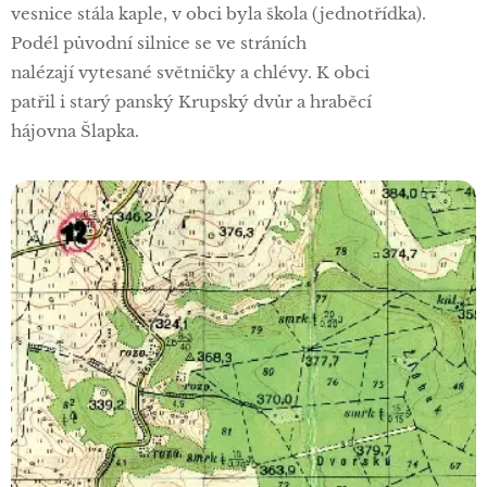
vesnice stála kaple, v obci byla škola (jednotřídka).
Podél původní silnice se ve stráních
nalézají vytesané světničky a chlévy. K obci
patřil i starý panský Krupský dvůr a hraběcí
hájovna Šlapka.