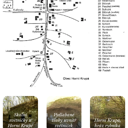
Skalní
Vydlabané
světničky u
žlaby uvnitř
Horní Krupá,
Horní Krupé
světniček
hráz rybníka