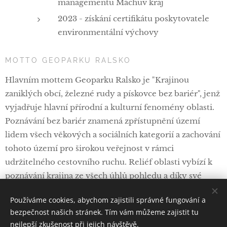
managementu Máchův kraj
2023 - získání certifikátu poskytovatele
environmentální výchovy
MOTTO GEOPARKU RALSKO
Hlavním mottem Geoparku Ralsko je "Krajinou
zaniklých obcí, železné rudy a pískovce bez bariér", jenž
vyjadřuje hlavní přírodní a kulturní fenomény oblasti.
Poznávání bez bariér znamená zpřístupnění území
lidem všech věkových a sociálních kategorií a zachování
tohoto území pro širokou veřejnost v rámci
udržitelného cestovního ruchu. Reliéf oblasti vybízí k
poznávání krajina ze všech úhlů pohledu a díky své
nenáročnosti je přístupný i pro návštěvníky s
Používáme cookies, abychom zajistili správné fungování a
omezením pohybu.
bezpečnost našich stránek. Tím vám můžeme zajistit tu
nejlepší zkušenost při jejich návštěvě.