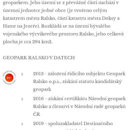
geoparkem. Jeho území se z převážné části nachází v
územní jednotce jedné obce (je tvořeno celým
katastrem města Ralsko, částí katastru města Doksy a
Hamr na Jezeře). Rozkládá se na území bývalého
vojenského výcvikového prostoru Ralsko, jeho celková
plocha je cca 294 km2.
GEOPARK RALSKO V DATECH
2013 - založení řídícího subjektu Geopark
Ralsko o.p.s., získání statutu kandidátský
geopark
2016 - získání certifikátu Národní geopark
Ralsko a členství v Národní radě geoparků
ČR
2019 - spoluzakladatel Destinačního