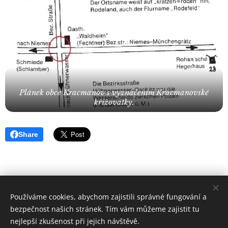
Plánek obce Kracmanov s vyznačením Kracmanovské
křižovatky.
Share
Používáme cookies, abychom zajistili správné fungování a
Geopark Ralsko o.p.s. 2018 | Všechna práva vyhrazena
bezpečnost našich stránek. Tím vám můžeme zajistit tu
Cookies
nejlepší zkušenost při jejich návštěvě.