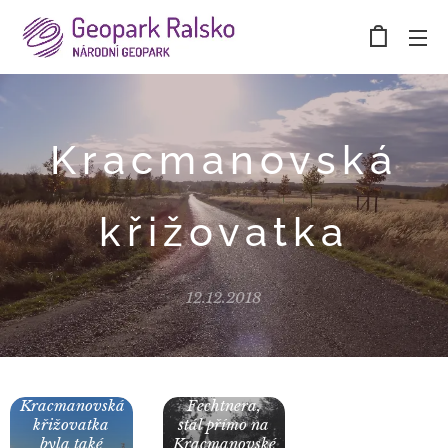
Kracmanovská
křižovatka
12.12.2018
Hostinec pana
Kracmanovská
Fechtnera,
křižovatka
stál přímo na
byla také
Kracmanovské