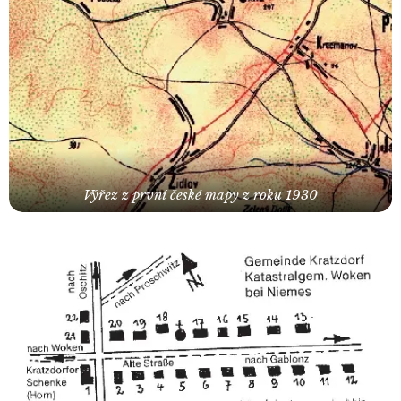
Výřez z první české mapy z roku 1930