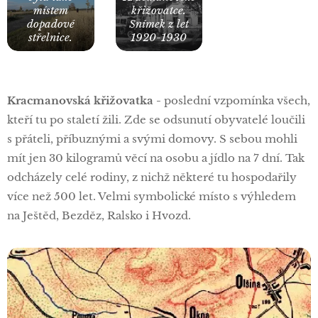
místem
křižovatce.
dopadové
Snímek z let
střelnice.
1920-1930
Kracmanovská křižovatka -
poslední vzpomínka všech,
kteří tu po staletí žili. Zde se odsunutí obyvatelé loučili
s přáteli, příbuznými a svými domovy. S sebou mohli
mít jen 30 kilogramů věcí na osobu a jídlo na 7 dní. Tak
odcházely celé rodiny, z nichž některé tu hospodařily
více než 500 let. Velmi symbolické místo s výhledem
na Ještěd, Bezděz, Ralsko i Hvozd.