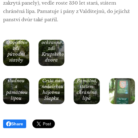
zakrytá panely), vedle roste 350 let stará, státem
chráněná lípa. Pamatuje i pány z Valdštejnů, do jejichž
panství dvůr také patřil.
Zbytky
Obvodové
ochranné
zdi
zdi
původní
Krupského
Pohled
stavby
dvora
na
nádvoří
se
studnou
Cesta na
Památná,
a
nedalekou
státem
pámátnou
hájovnu
chráněná
lípou
Šlapku
lípa
Share