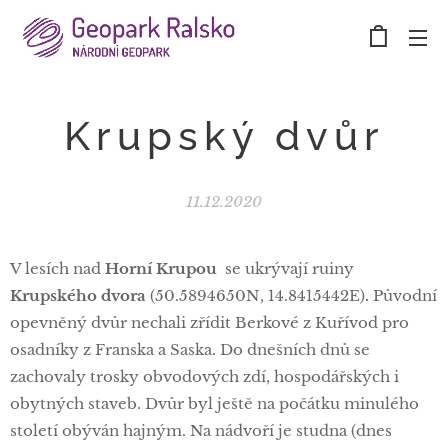
Krupský dvůr
11.12.2020
V lesích nad
Horní Krupou
se ukrývají ruiny
Krupského dvora
(50.5894650N, 14.8415442E)
.
Původní
opevněný dvůr nechali zřídit Berkové z Kuřívod pro
osadníky z Franska a Saska. Do dnešních dnů se
zachovaly trosky obvodových zdí, hospodářských i
obytných staveb. Dvůr byl ještě na počátku minulého
století obýván hajným. Na nádvoří je studna (dnes