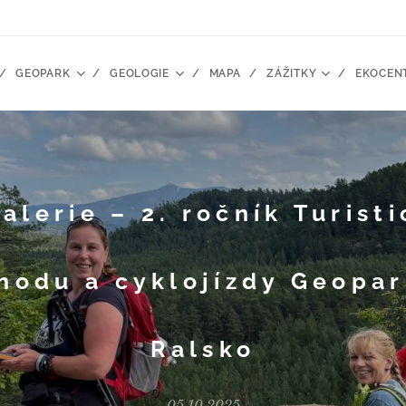
GEOPARK
GEOLOGIE
MAPA
ZÁŽITKY
EKOCEN
alerie – 2. ročník Turist
hodu a cyklojízdy Geopa
Ralsko
05.10.2025