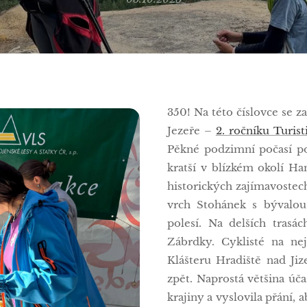
350! Na této číslovce se z
Jezeře –
2. ročníku Turis
Pěkné podzimní počasí pot
kratší v blízkém okolí H
historických zajímavostech
vrch Stohánek s bývalo
polesí. Na delších trasá
Zábrdky. Cyklisté na nej
Klášteru Hradiště nad Jiz
zpět. Naprostá většina úča
krajiny a vyslovila přání, 