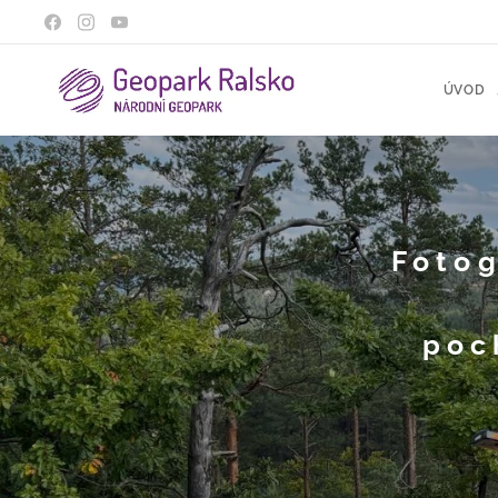
ÚVOD
Fotog
poc