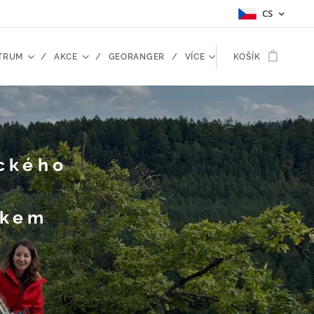
CS
TRUM
AKCE
GEORANGER
VÍCE
KOŠÍK
ického
rkem