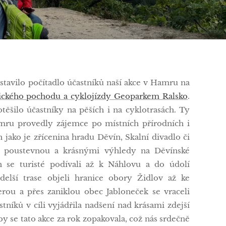
astavilo počítadlo účastníků naší akce v Hamru na
tického pochodu a cyklojízdy Geoparkem Ralsko
.
ěšilo účastníky na pěších i na cyklotrasách. Ty
amru provedly zájemce po místních přírodních i
 jako je zřícenina hradu Děvín, Skalní divadlo či
u poustevnou a krásnými výhledy na Děvínské
ch se turisté podívali až k Náhlovu a do údolí
delší trase objeli hranice obory Židlov až ke
erou a přes zaniklou obec Jabloneček se vraceli
stníků v cíli vyjádřila nadšení nad krásami zdejší
aby se tato akce za rok zopakovala, což nás srdečně