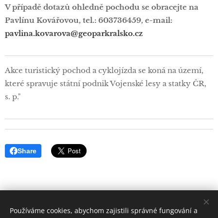
V případě dotazů ohledně pochodu se obracejte na
Pavlínu Kovářovou,
tel.: 603736459, e-mail:
pavlina.kovarova@geoparkralsko.cz
Akce turistický pochod a cyklojízda se koná na území,
které spravuje státní podnik Vojenské lesy a statky ČR,
s. p."
Share
Používáme cookies, abychom zajistili správné fungování a
Geopark Ralsko o.p.s. 2018 | Všechna práva vyhrazena