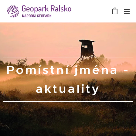
Pomístní jména -
aktuality