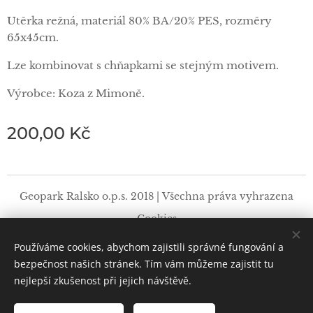
Utěrka režná, materiál 80% BA/20% PES, rozměry
65x45cm.
Lze kombinovat s chňapkami se stejným motivem.
Výrobce: Koza z Mimoně.
200,00
Kč
Geopark Ralsko o.p.s. 2018 | Všechna práva vyhrazena
Cookies
Používáme cookies, abychom zajistili správné fungování a
Jazyky
bezpečnost našich stránek. Tím vám můžeme zajistit tu
Čeština
Deutsch
English
Polski
nejlepší zkušenost při jejich návštěvě.