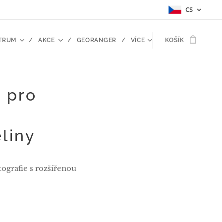
CS
TRUM
AKCE
GEORANGER
VÍCE
KOŠÍK
 pro
-
liny
ografie s rozšířenou