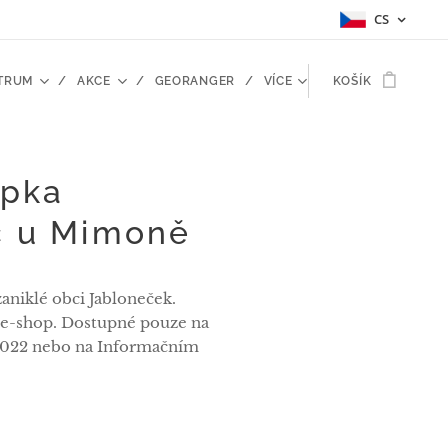
CS
TRUM
AKCE
GEORANGER
VÍCE
KOŠÍK
epka
c u Mimoně
zaniklé obci Jabloneček.
 e-shop. Dostupné pouze na
2022 nebo na Informačním