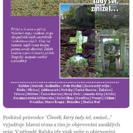
Podtitul průvodce
"Člověk, který tudy šel, zmizel..."
vyjadřuje hlavní téma a tím je objevování zaniklých
míst. V případě Ralska jde však spíše o objevování