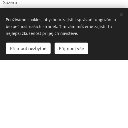
Sázení
Věnujte pár letních dní pomoci přírodě. Vedle
Používáme cookies, abychom zajistili správné fungování a
vděčnosti mnoha vzácných rostlin a živočichů vám
bezpečnost našich stránek. Tím vám můžeme zajistit tu
bude bonusem i setkání s řadou zajímavých lidí.
nejlepší zkušenost při jejich návštěvě.
Součásrtí většiny dobovolnických akcí je i nějaký
ocborný ochranářský či přírodovědný program.
Přijmout nezbytné
Přijmout vše
Níže uvádíme vícedenní dobrovolnické akce na pomoc
přírodě (většinou údržba přírodně cenných luk),
pořádané pozemkovými spolky. Výčet určitě není
úplnný. Pokud víte o nějaké, která zde chybí, rádi
doplníme :-)
Geopark Ralsko o.p.s. 2018 | Všechna práva vyhrazena
Cookies