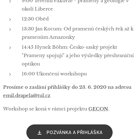
9:00 Terénní exkurze - prameny a geologie v
okolí Liberce
12:30 Oběd
13:30 Jan Kocum: Od pramenů českých řek až k
pramenům Amazonky
14:45 Hynek Böhm: Česko-saský projekt
"Prameny spojují" a jeho výsledky přeshraniční
optikou
16:00 Ukončení workshopu
Prosíme o zaslání přihlášky do 23. 6. 2020 na adresu
emil.drapela@tul.cz
Workshop se koná v rámci projektu
GECON
.
POZVÁNKA A PŘIHLÁŠKA