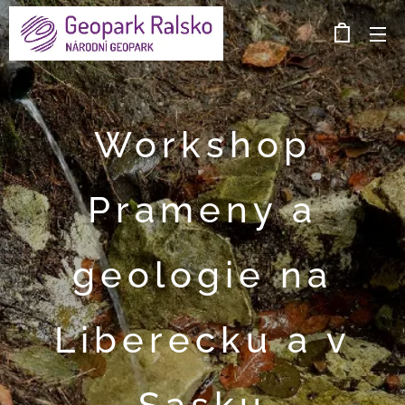
Workshop
Prameny a
geologie na
Liberecku a v
Sasku