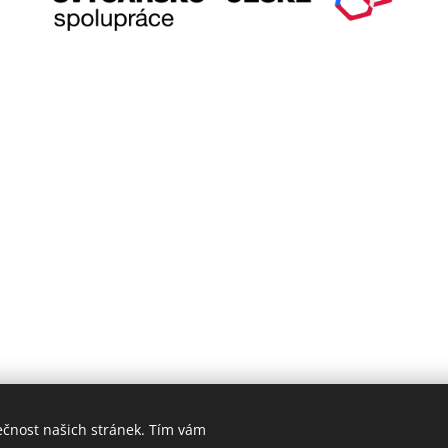
ečnost našich stránek. Tím vám
echna práva vyhrazena