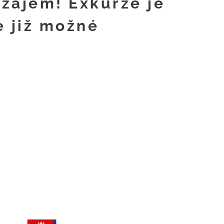
zájem! Exkurze je
e již možné