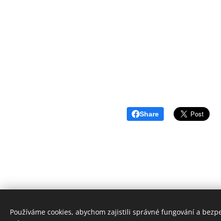
Share
Používáme cookies, abychom zajistili správné fungování a bezp
Geopark Ralsko o.p.s. 2018 | Vš