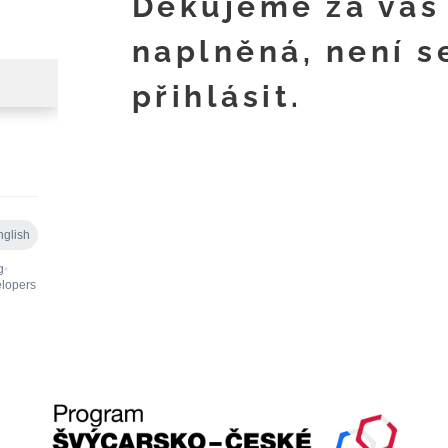
Děkujeme za váš 
naplněná, není s
přihlásit.