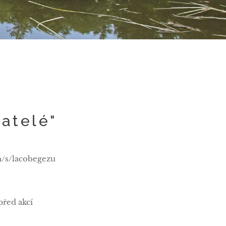
vatelé"
/s/lacobegezu
řed akcí