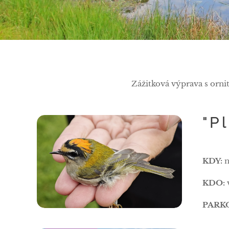
Zážitková výprava s orni
"P
KDY:
KDO:
PARK