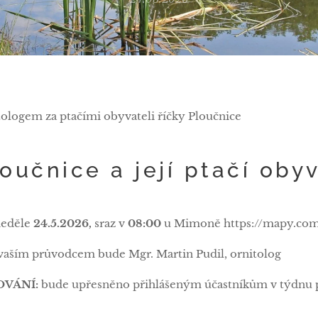
tologem za ptačími obyvateli říčky Ploučnice
loučnice a její ptačí oby
neděle
24.5.2026,
sraz v
08:00
u Mimoně https://mapy.com
vaším průvodcem bude Mgr. Martin Pudil, ornitolog
OVÁNÍ:
bude upřesněno přihlášeným účastníkům v týdnu p