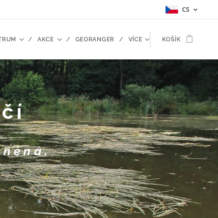
CS
TRUM
AKCE
GEORANGER
VÍCE
KOŠÍK
ačí
lněná,
.