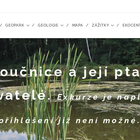
GEOPARK
GEOLOGIE
MAPA
ZÁŽITKY
EKOCEN
oučnice a její pt
vatelé.
Exkurze je nap
přihlášení již není možné
24.05.2026