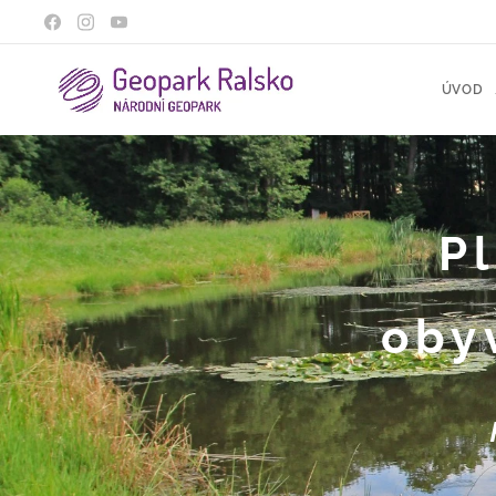
ÚVOD
Pl
oby