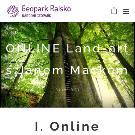
ONLINE Land-art
s Janem Mackem
01.06.2021
I. Online