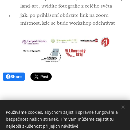
land-art , uvidíte fotografie z celého světa
jak:
po přihlášení obdržíte link na zoom
místnost, kde se bude workshop odehrávat
Share
Používáme cookies, abychom zajistili správné fungování a
Geopark Ralsko o.p.s. 2018 | Všechna práva vyhrazena
bezpečnost našich stránek. Tím vám můžeme zajistit tu
Cookies
nejlepší zkušenost při jejich návštěvě.