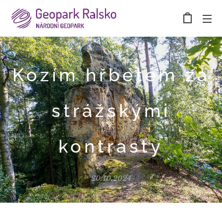
Kozím hřbetem za
strážskými
kontrasty
20.10.2024