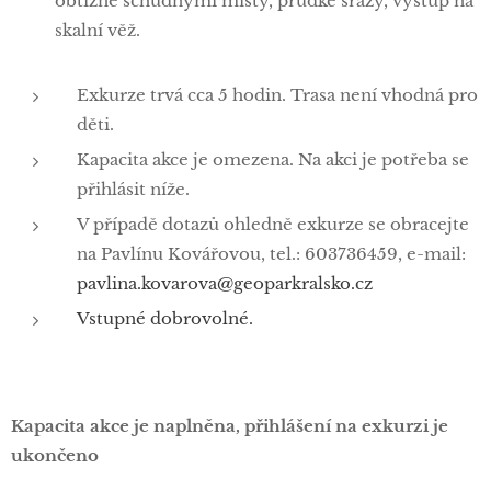
obtížně schůdnými místy, prudké srázy, výstup na
skalní věž.
Exkurze trvá cca 5 hodin. Trasa není vhodná pro
děti.
Kapacita akce je omezena. Na akci je potřeba se
přihlásit níže.
V případě dotazů ohledně exkurze se obracejte
na Pavlínu Kovářovou, tel.: 603736459, e-mail:
pavlina.kovarova@geoparkralsko.cz
Vstupné dobrovolné.
Kapacita akce je naplněna, přihlášení na exkurzi je
ukončeno