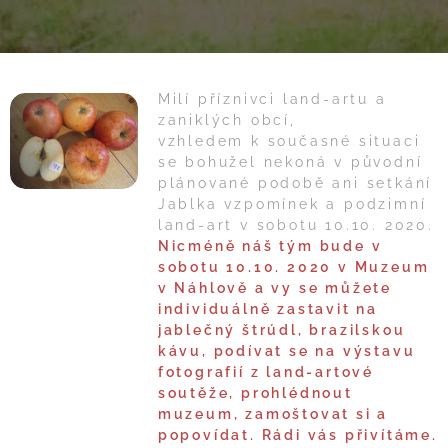
Milí příznivci land-artu a
zaniklých obcí,
vzhledem k současné situaci
se bohužel nekoná v původní
plánované podobě ani setkání
Jablka vzpomínek a podzimní
land-art v sobotu 10.10. 2020.
Nicméně náš tým bude v
sobotu 10.10. 2020 v Muzeum
v Náhlově a vy se můžete
individuálně zastavit na
jablečný štrúdl, brazilskou
kávu, podívat se na výstavu
fotografií z land-artové
soutěže, prohlédnout
muzeum, zamoštovat si a
popovídat. Rádi vás přivítáme.