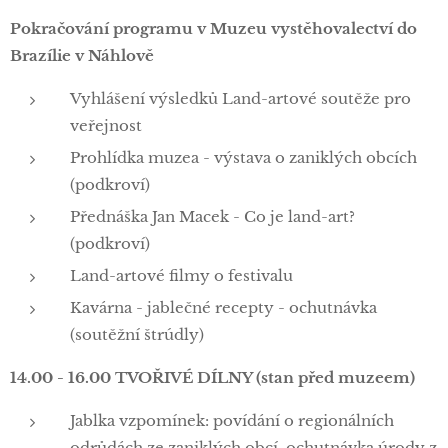
Pokračování programu v Muzeu vystěhovalectví do
Brazílie v Náhlově
Vyhlášení výsledků Land-artové soutěže pro
veřejnost
Prohlídka muzea - výstava o zaniklých obcích
(podkroví)
Přednáška Jan Macek - Co je land-art?
(podkroví)
Land-artové filmy o festivalu
Kavárna - jablečné recepty - ochutnávka
(soutěžní štrúdly)
14.00 - 16.00 TVOŘIVÉ DÍLNY (stan před muzeem)
Jablka vzpomínek: povídání o regionálních
odrůdách ze zaniklých obcí, ochutnávka úrody z