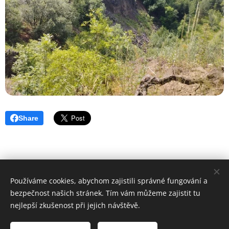
Share
Používáme cookies, abychom zajistili správné fungování a
Geopark Ralsko o.p.s. 2018 | Všechna práva vyhrazena
bezpečnost našich stránek. Tím vám můžeme zajistit tu
Cookies
nejlepší zkušenost při jejich návštěvě.
Jazyky