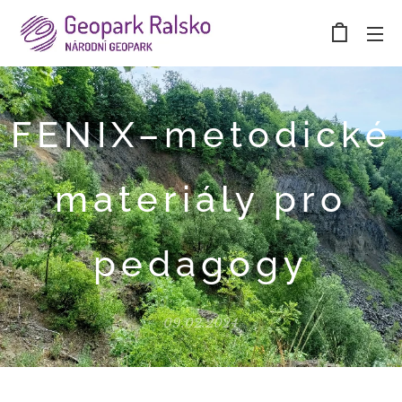
FENIX–metodické
materiály pro
pedagogy
09.02.2024