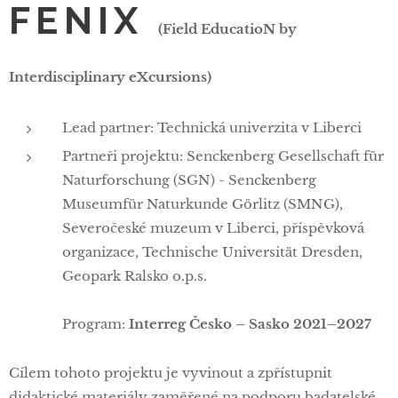
FENIX
(Field EducatioN by
Interdisciplinary eXcursions)
Lead partner: Technická univerzita v Liberci
Partneři projektu: Senckenberg Gesellschaft für
Naturforschung (SGN) - Senckenberg
Museumfür Naturkunde Görlitz (SMNG),
Severočeské muzeum v Liberci, příspěvková
organizace, Technische Universität Dresden,
Geopark Ralsko o.p.s.
Program:
Interreg Česko – Sasko 2021–2027
Cílem tohoto projektu je vyvinout a zpřístupnit
didaktické materiály zaměřené na podporu badatelské