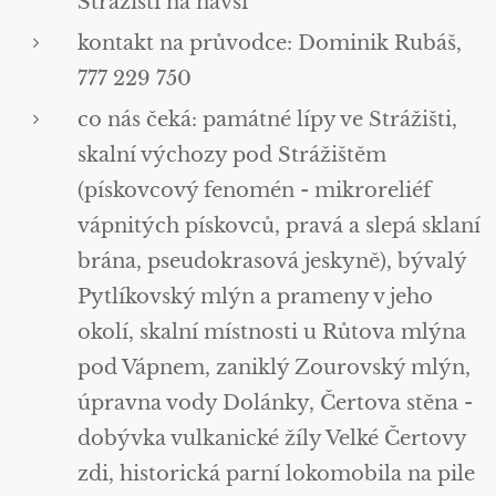
Strážišti na návsi
kontakt na průvodce: Dominik Rubáš,
777 229 750
co nás čeká: památné lípy ve Strážišti,
skalní výchozy pod Strážištěm
(pískovcový fenomén - mikroreliéf
vápnitých pískovců, pravá a slepá sklaní
brána, pseudokrasová jeskyně), bývalý
Pytlíkovský mlýn a prameny v jeho
okolí, skalní místnosti u Růtova mlýna
pod Vápnem, zaniklý Zourovský mlýn,
úpravna vody Dolánky, Čertova stěna -
dobývka vulkanické žíly Velké Čertovy
zdi, historická parní lokomobila na pile