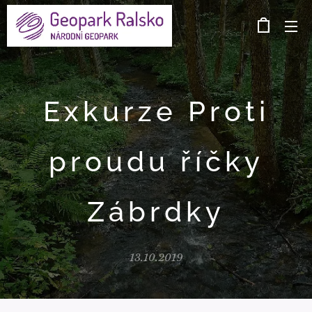
Exkurze Proti
proudu říčky
Zábrdky
13.10.2019