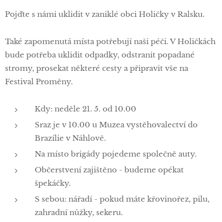
Pojďte s námi uklidit v zaniklé obci Holičky v Ralsku.
Také zapomenutá místa potřebují naši péči. V Holičkách
bude potřeba uklidit odpadky, odstranit popadané
stromy, prosekat některé cesty a připravit vše na
Festival Proměny.
Kdy: neděle 21. 5. od 10.00
Sraz je v 10.00 u Muzea vystěhovalectví do
Brazílie v Náhlově.
Na místo brigády pojedeme společně auty.
Občerstvení zajištěno - budeme opékat
špekáčky.
S sebou: nářadí - pokud máte křovinořez, pilu,
zahradní nůžky, sekeru.