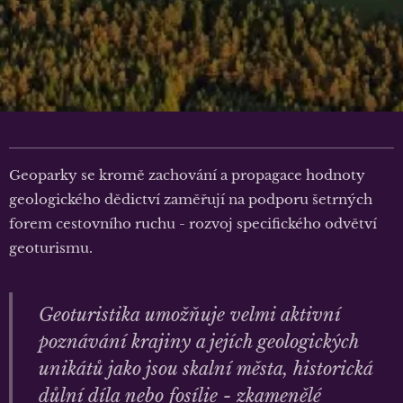
Geoparky se kromě zachování a propagace hodnoty
geologického dědictví zaměřují na podporu šetrných
forem cestovního ruchu - rozvoj specifického odvětví
geoturismu.
Geoturistika umožňuje velmi aktivní
poznávání krajiny a jejích geologických
unikátů jako jsou skalní města, historická
důlní díla nebo fosílie - zkamenělé