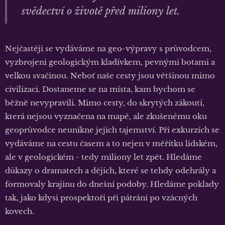
svědectví o životě před miliony let.
Nejčastěji se vydáváme na geo-výpravy s průvodcem,
vyzbrojeni geologickým kladívkem, pevnými botami a
velkou svačinou. Neboť naše cesty jsou většinou mimo
civilizaci. Dostaneme se na místa, kam bychom se
běžně nevypravili. Mimo cesty, do skrytých zákoutí,
která nejsou vyznačena na mapě, ale zkušenému oku
geoprůvodce neunikne jejich tajemství. Při exkurzích se
vydáváme na cestu časem a to nejen v měřítku lidském,
ale v geologickém - tedy miliony let zpět. Hledáme
důkazy o dramatech a dějích, které se tehdy odehrály a
formovaly krajinu do dnešní podoby. Hledáme poklady
tak, jako kdysi prospektoři při pátrání po vzácných
kovech.