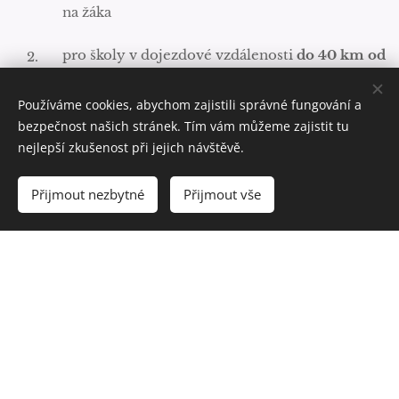
na žáka
pro školy v dojezdové vzdálenosti
do 40 km od
Mimoně
Používáme cookies, abychom zajistili správné fungování a
– rádi budeme realizovat programy u vás ve
bezpečnost našich stránek. Tím vám můžeme zajistit tu
škole, dotovaná cena je 60 Kč na žáka.
nejlepší zkušenost při jejich návštěvě.
pro školy vzdálenější – cena programu je
Přijmout nezbytné
Přijmout vše
kalkulována individuálně v závislosti na ceně
dopravy, prosím napište nám přes
objednávkový formulář a my se vám obratem
ozveme. Děkujeme.
POPIS PROGRAMU
Kdo je sadař o co se stará? Zaměříme se na proměny