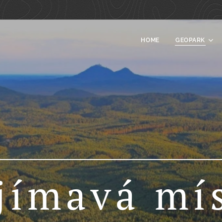
HOME
GEOPARK
jímavá mí