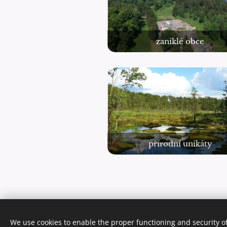
zaniklé obce
přírodní unikáty
We use cookies to enable the proper functioning and security of