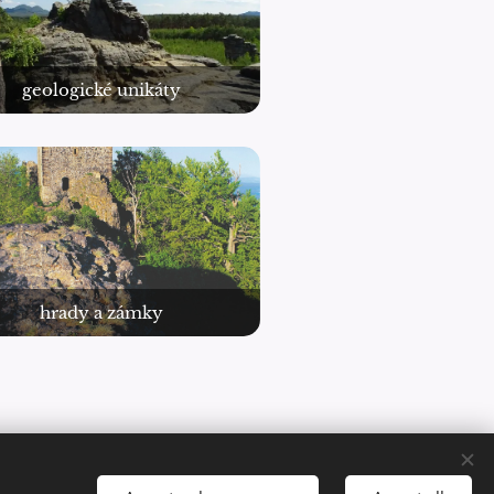
geologické unikáty
hrady a zámky