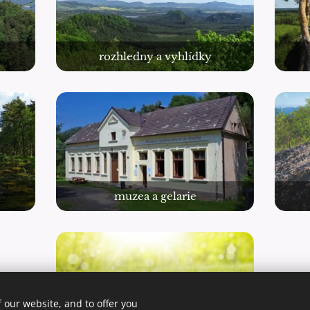
rozhledny a vyhlídky
muzea a gelarie
 our website, and to offer you