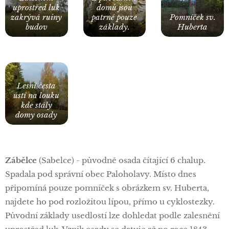
uprostřed luk
domů jsou
zakrývá ruiny
patrné pouze
Pomníček sv.
budov
základy.
Huberta
Lesní cesta
ústí na louku
kde stály
domy osady
Zábělce
(Sabelce) - původně osada čítající 6 chalup.
Spadala pod správní obec Paloholavy. Místo dnes
připomíná pouze pomníček s obrázkem sv. Huberta,
najdete ho pod rozložitou lípou, přímo u cyklostezky.
Původní základy usedlostí lze dohledat podle zalesnění