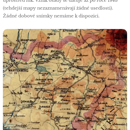
uprostřed luk. Vznik osady se datuje až po roce 1843
(tehdejší mapy nezaznamenávají žádné usedlosti).
Žádné dobové snímky nemáme k dispozici.