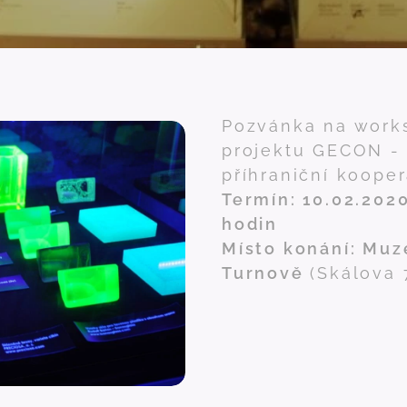
Pozvánka na work
projektu GECON -
příhraniční kooper
Termín: 10.02.2020
hodin
Místo konání: Muz
Turnově
(Skálova 