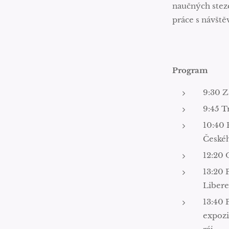
naučných stez
práce s návšt
Program
9:30 Z
9:45 T
10:40 
Českéh
12:20
13:20 
Liber
13:40 
expoz