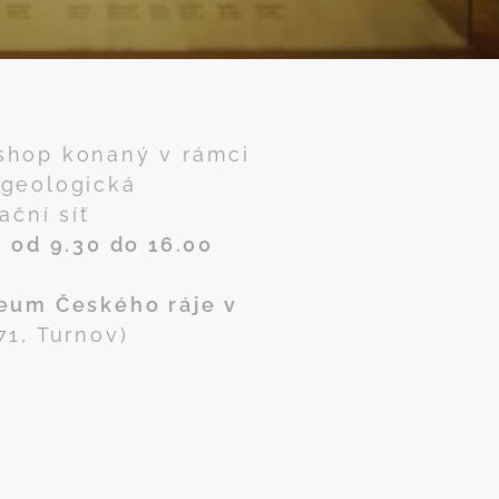
shop konaný v rámci
 geologická
ační síť
 od 9.30 do 16.00
eum Českého ráje v
71, Turnov)