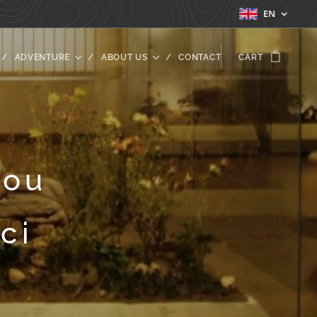
EN
ADVENTURE
ABOUT US
CONTACT
CART
rou
ci