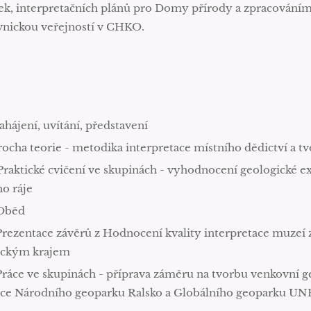
ek, interpretačních plánů pro Domy přírody a zpracování
ěvnickou veřejností v CHKO.
ahájení, uvítání, představení
rocha teorie - metodika interpretace místního dědictví a t
Praktické cvičení ve skupinách - vyhodnocení geologické 
o ráje
 Oběd
Prezentace závěrů z Hodnocení kvality interpretace muzeí
eckým krajem
Práce ve skupinách - příprava záměru na tvorbu venkovní g
ice Národního geoparku Ralsko a Globálního geoparku U