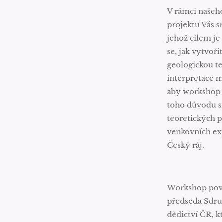
V rámci našeho
projektu Vás 
jehož cílem je
se, jak vytvoř
geologickou t
interpretace m
aby workshop m
toho důvodu si
teoretických 
venkovních ex
Český ráj.
Workshop po
předseda Sdru
dědictví ČR, 