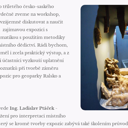
 tříletého česko-saského
srdečně zveme na workshop,
 vzájemně diskutovat a naučit
it zajímavou expozici s
ematikou s použitím metodiky
ístního dědictví. Rádi bychom,
ěl i zcela praktický výstup, a z
 účastníci vyzkouší uplatnění
poznatků při tvorbě záměru
pozic pro geoparky Ralsko a
vede
Ing. Ladislav Ptáček
-
žení pro interpretaci místního
který se kromě tvorby expozic zabývá také školením průvo