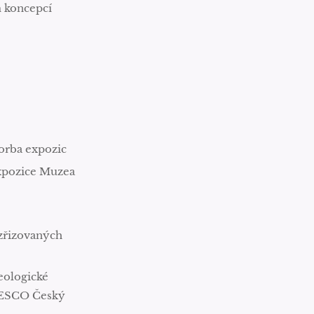
m koncepcí
vorba expozic
expozice Muzea
 zřizovaných
eologické
NESCO Český