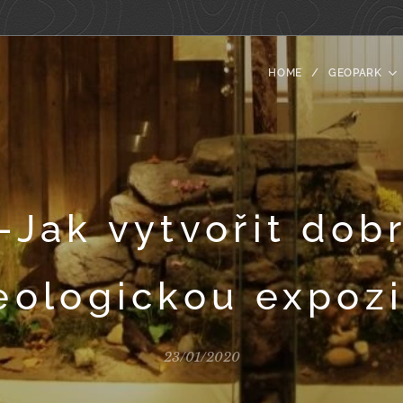
HOME
GEOPARK
-Jak vytvořit dob
eologickou expozi
23/01/2020