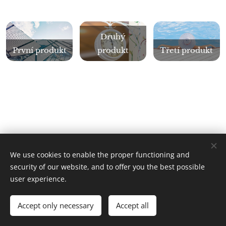
Druhý
První produkt
produkt
Třetí produkt
We use cookies to enable the proper functioning and
Geopark Ralsko o.p.s. 2018 | Všechna práva vyhrazena
security of our website, and to offer you the best possible
Cookies
user experience.
Languages
Accept only necessary
Accept all
Čeština
Deutsch
English
Polski