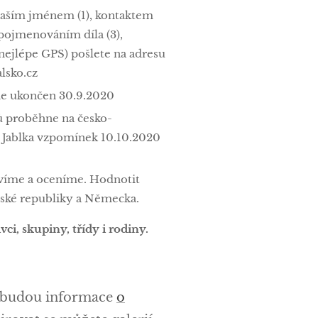
 vaším jménem (1), kontaktem
 pojmenováním díla (3),
nejlépe GPS) pošlete na adresu
lsko.cz
ude ukončen 30.9.2020
ů proběhne na česko-
Jablka vzpomínek 10.10.2020
avíme a oceníme. Hodnotit
ské republiky a Německa.
ci, skupiny, třídy i rodiny.
 budou informace
o