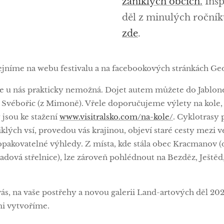
zaniklých obcích.
Insp
děl z minulých roční
zde
.
řejníme na webu festivalu a na facebookových stránkách Ge
je u nás prakticky nemožná. Dojet autem můžete do Jablon
 Svébořic (z Mimoně). Vřele doporučujeme výlety na kole,
 jsou ke stažení
www.visitralsko.com/na-kole/
. Cyklotrasy
niklých vsí, provedou vás krajinou, objeví staré cesty mezi 
opakovatelné výhledy. Z místa, kde stála obec Kracmanov 
padová střelnice), lze zároveň pohlédnout na Bezděz, Ještěd,
ás, na vaše postřehy a novou galerii Land-artových děl 20
mi vytvoříme.