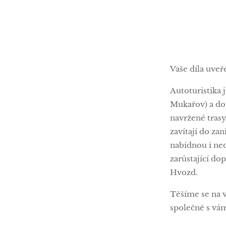
Vaše díla uve
Autoturistika 
Mukařov) a do
navržené trasy
zavítají do za
nabídnou i ne
zarůstající do
Hvozd.
Těšíme se na v
společně s vá