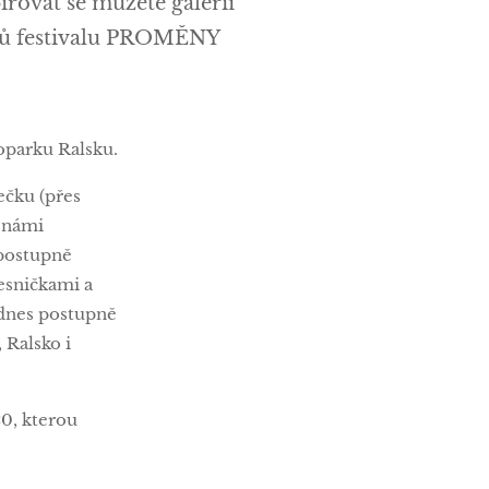
irovat se můžete galerií
ků festivalu PROMĚNY
oparku Ralsku.
ečku (přes
 námi
 postupně
vesničkami a
(dnes postupně
 Ralsko i
20, kterou