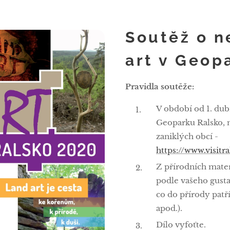
Soutěž o n
art v Geop
Pravidla soutěže:
V období od 1. dub
Geoparku Ralsko, n
zaniklých obcí -
https://www.visitr
Z přírodních mater
podle vašeho gusta
co do přírody patří
apod.).
Dílo vyfoťte.