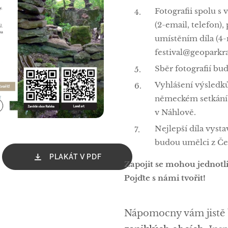
Fotografii spolu s
(2-email, telefon),
umístěním díla (4-
festival@geoparkra
Sběr fotografií b
Vyhlášení výsledk
německém setkání 
v Náhlově.
Nejlepší díla vyst
budou umělci z Če
PLAKÁT V PDF
Zapojit se mohou jednotliv
Pojďte s námi tvořit!
Nápomocny vám jistě