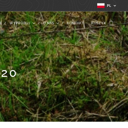
PL
K
WYPRÓBUJ
O NAS
KONTAKT
KOSZYK
020