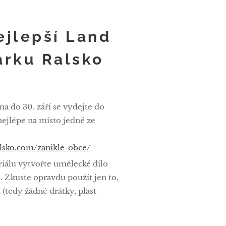
ejlepší Land
arku Ralsko
na do 30. září se vydejte do
ejlépe na místo jedné ze
alsko.com/zanikle-obce/
iálu vytvořte umělecké dílo
. Zkuste opravdu použít jen to,
 (tedy žádné drátky, plast