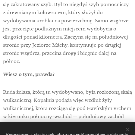
się zakratowany szyb. Był to niegdyś szyb pomocniczy
z drewnianym kołowrotem, który służył do
wydobywania urobku na powierzchnię. Samo wzgórze
jest przecięte podłużnym miejscem wydobycia o
długości ponad kilometra. Zaczyna się na południowej
stronie przy Jeziorze Máchy, kontynuuje po drugiej
stronie wzgórza, przecina drogę i biegnie dalej na
północ.
Wiesz o tym, prawda?
Ruda żelaza, którą tu wydobywano, była rozłożoną skałą
wulkaniczną. Kopalnia podąża więc wzdłuż żyły
wulkanicznej, która rozciąga się pod Havířským vrchem
w kierunku północny-wschód -- południowy zachód
(NE-SW). Jeśli masz ducha odkrywcy, możesz
wędrować wzdłuż miejsca wydobycia aż do miejsca, w
Korzystamy z ciasteczek, aby zapewnić prawidłowe działanie