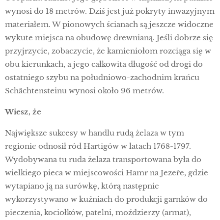
wynosi do 18 metrów. Dziś jest już pokryty inwazyjnym
materiałem. W pionowych ścianach są jeszcze widoczne
wykute miejsca na obudowę drewnianą. Jeśli dobrze się
przyjrzycie, zobaczycie, że kamieniołom rozciąga się w
obu kierunkach, a jego całkowita długość od drogi do
ostatniego szybu na południowo-zachodnim krańcu
Schächtensteinu wynosi około 96 metrów.
Wiesz, że
Największe sukcesy w handlu rudą żelaza w tym
regionie odnosił ród Hartigów w latach 1768-1797.
Wydobywana tu ruda żelaza transportowana była do
wielkiego pieca w miejscowości Hamr na Jezeře, gdzie
wytapiano ją na surówkę, którą następnie
wykorzystywano w kuźniach do produkcji garnków do
pieczenia, kociołków, patelni, moździerzy (armat),