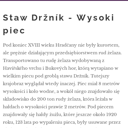
Staw Držník -
Wysoki
piec
Pod koniec XVIII wieku Hradčany nie były kurortem,
ale prężnie działającym przedsiębiorstwem rud żelaza.
Transportowano tu rudę żelaza wydobywaną z
Havířského vrchu i Bukových hor, którą wytapiano w
wielkim piecu pod groblą stawu Držník. Tutejszy
krajobraz wyglądał wtedy inaczej. Piec miał 8 metrów
wysokości i koło wodne, a wokół niego znajdowało się
składowisko do 200 ton rudy żelaza, która leżała w
hałdach o wysokości prawie 2 metrów. Pod piecem
znajdowały się hałdy żużlu, które jeszcze około 1920
roku, 123 lata po wypaleniu pieca, były usuwane przez