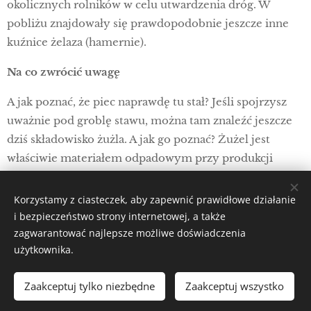
okolicznych rolników w celu utwardzenia dróg. W
pobliżu znajdowały się prawdopodobnie jeszcze inne
kuźnice żelaza (hamernie).
Na co zwrócić uwagę
A jak poznać, że piec naprawdę tu stał? Jeśli spojrzysz
uważnie pod groblę stawu, można tam znaleźć jeszcze
dziś składowisko żużla. A jak go poznać? Żużel jest
właściwie materiałem odpadowym przy produkcji
żelaza. Ma ciemniejszy kolor i przeważnie ostre
krawędzie.
Korzystamy z ciasteczek, aby zapewnić prawidłowe działanie
i bezpieczeństwo strony internetowej, a także
zagwarantować najlepsze możliwe doświadczenia
Wirtualny szlak
użytkownika.
Przystanek ten jest częścią wirtualnego szlaku z
Zaakceptuj tylko niezbędne
Zaakceptuj wszystko
rozszerzoną rzeczywistością, który zaprowadzi cię do