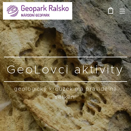
GeoLovci aktivity
geologický kroužek má pravidelná
setkání