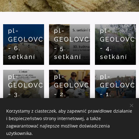
2020-09-22
2020-08-25
2020-06-02
pl-
pl-
pl-
GEOLOVCI
GEOLOVCI
GEOLOVCI
- 6.
- 5.
- 4.
setkání
setkání
setkání
2020-05-03
2020-04-06
2020-03-02
pl-
pl-
pl-
GEOLOVCI
GEOLOVCI
GEOLOVCI
- 3.
- 2.
- 1.
setkání
setkání
setkání
Korzystamy z ciasteczek, aby zapewnić prawidłowe działanie
i bezpieczeństwo strony internetowej, a także
zagwarantować najlepsze możliwe doświadczenia
Geopark Ralsko o.p.s. 2018 | Wszelkie prawa zastrzeżone
użytkownika.