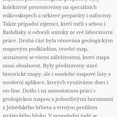
kolektivně prezentovány na speciálních
mikroskopech a některé preparáty i nafoceny.
Takže případní zájemci, kteří měli s sebou i
flashdisky si odnesli snímky ze své laboratorní
práce. Druhá část byla věnována geologickým
mapovým podkladům, tvorbě map,
seznámení se všemi náležitostmi, které mapa
musí obsahovat. Byly představeny staré
historické mapy, ale i soudobé mapové listy a
moderní aplikace, kterých využíváme dnes i
on-line. Došlo i na samostatnou práci s
geologickou mapou a jednotlivými horninami
z Ještědského hřbetu a vrtným profilem
strážeckého bloku. V neposlední řadě se