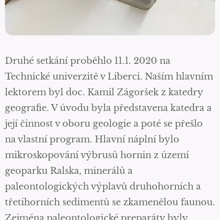
Druhé setkání proběhlo 11.1. 2020 na
Technické univerzitě v Liberci. Naším hlavním
lektorem byl doc. Kamil Zágoršek z katedry
geografie. V úvodu byla představena katedra a
její činnost v oboru geologie a poté se přešlo
na vlastní program. Hlavní náplní bylo
mikroskopování výbrusů hornin z území
geoparku Ralska, minerálů a
paleontologických výplavů druhohorních a
třetihorních sedimentů se zkamenělou faunou.
Zejména paleontologické preparáty byly