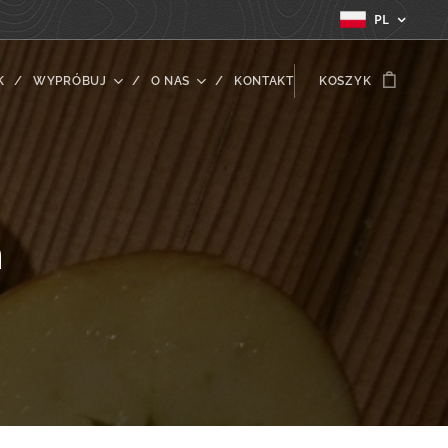
PL
K
WYPRÓBUJ
O NAS
KONTAKT
KOSZYK
ń