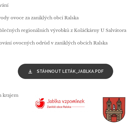
vání
ody ovoce za zaniklých obcí Ralska
blečných regionálních výrobků z Koláčkárny U Salvátora
vání ovocných odrůd v zaniklých obcích Ralska
STÁHNOUT LETÁK_JABLKA.PDF
m krajem