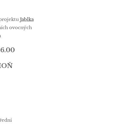
 projektu
Jablka
ních ovocných
a
16.00
MOŇ
řední