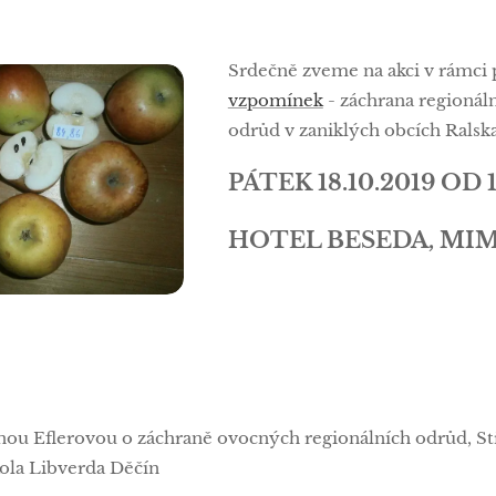
Srdečně zveme na akci v rámci
vzpomínek
- záchrana regionál
odrůd v zaniklých obcích Ralsk
PÁTEK 18.10.2019 OD 
HOTEL BESEDA, MI
ínou Eflerovou o záchraně ovocných regionálních odrůd, St
kola Libverda Děčín