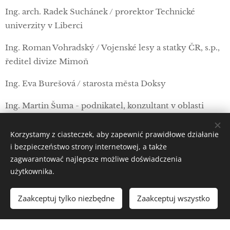
Ing. arch. Radek Suchánek / prorektor Technické
univerzity v Liberci
Ing. Roman Vohradský / Vojenské lesy a statky ČR, s.p.,
ředitel divize Mimoň
Ing. Eva Burešová / starosta města Doksy
Ing. Martin Šuma - podnikatel, konzultant v oblasti
projektového managementu
Korzystamy z ciasteczek, aby zapewnić prawidłowe działanie
i bezpieczeństwo strony internetowej, a także
DOZORČÍ RADA
zagwarantować najlepsze możliwe doświadczenia
Michal Ludvík / podnikatel
użytkownika.
Martin Prachař / podnikatel
Zaakceptuj tylko niezbędne
Zaakceptuj wszystko
Ing. Jiří Poživil / ekonom