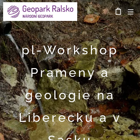
pl-Workshop
Prameny a
geologie na
Liberecku a v
Sasku