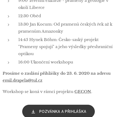
9:00 Terénní exkurze - prameny a geologie v
okolí Liberce
12:30 Oběd
13:30 Jan Kocum: Od pramenů českých řek až k
pramenům Amazonky
14:45 Hynek Böhm: Česko-saský projekt
"Prameny spojují" a jeho výsledky přeshraniční
optikou
16:00 Ukončení workshopu
Prosíme o zaslání přihlášky do 23. 6. 2020 na adresu
emil.drapela@tul.cz
Workshop se koná v rámci projektu
GECON
.
POZVÁNKA A PŘIHLÁŠKA