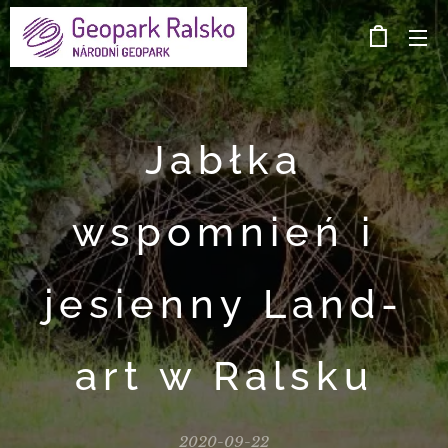
Jabłka
wspomnień i
jesienny Land-
art w Ralsku
2020-09-22