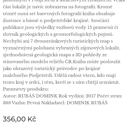
část lokalit je navíc zobrazena na fotografii. Kromě
téměř osmi set barevných fotografií kniha obsahuje
ilustrace a básně o podještědské krajině. Součástí
publikace jsou výsledky rozborů vody 15 pramenů či
slovník geologických a geomorfologických pojmů.
Nechybí ani 7 dvoustránkových turistických map s
vyznačenými polohami vybraných zájmových lokalit,
zjednodušená geologická mapa a 3D pohledy ze
stínovaného modelu reliéfu ČR.Kniha může posloužit
jako obrazový turistický průvodce po krajině
malebného Podještědí. Udělá radost všem, kdo mají
tento kraj v srdci, i těm, kteří se s ním chtějí seznámit.
Parametry produktu:
Autor: RUBÁŠ DOMINK Rok vydání: 2017 Počet stran:
368 Vazba: Pevná Nakladatel: DOMINIK RUBÁŠ
356,00
Kč