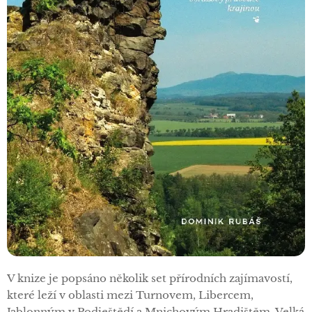
V knize je popsáno několik set přírodních zajímavostí,
které leží v oblasti mezi Turnovem, Libercem,
Jablonným v Podještědí a Mnichovým Hradištěm. Velká