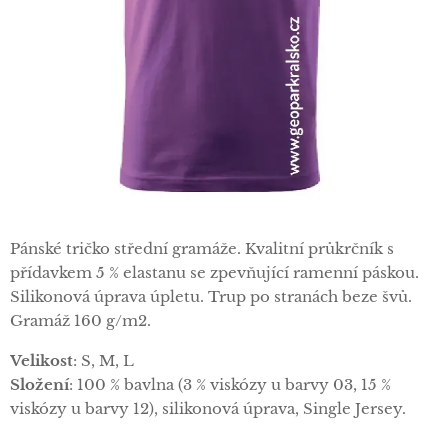
Pánské tričko střední gramáže. Kvalitní průkrčník s
přídavkem 5 % elastanu se zpevňující ramenní páskou.
Silikonová úprava úpletu. Trup po stranách beze švů.
Gramáž 160 g/m2.
Velikost
: S, M, L
Složení
: 100 % bavlna (3 % viskózy u barvy 03, 15 %
viskózy u barvy 12), silikonová úprava, Single Jersey.