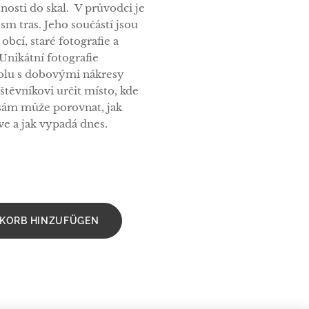
nosti do skal. V průvodci je
m tras. Jeho součástí jsou
bcí, staré fotografie a
Unikátní fotografie
olu s dobovými nákresy
těvníkovi určit místo, kde
 sám může porovnat, jak
ve a jak vypadá dnes.
KORB HINZUFÜGEN