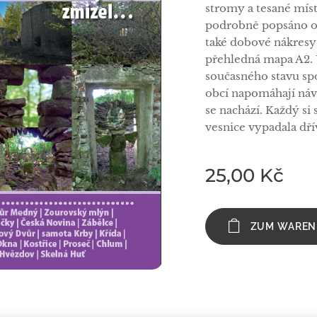
stromy a tesané míst
podrobně popsáno os
také dobové nákresy o
přehledná mapa A2. 
současného stavu sp
obcí napomáhají návš
se nachází. Každý si
vesnice vypadala dří
25,00
Kč
ZUM WAREN