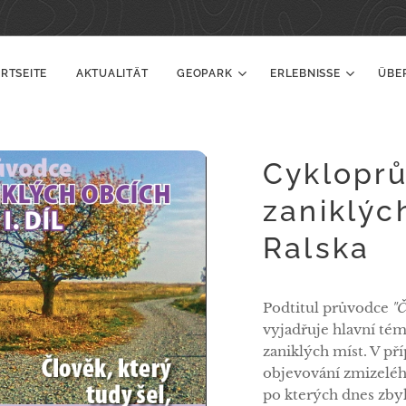
RTSEITE
AKTUALITÄT
GEOPARK
ERLEBNISSE
ÜBE
Cyklopr
zaniklýc
Ralska
Podtitul průvodce
"Č
vyjadřuje hlavní tém
zaniklých míst. V pří
objevování zmizeléh
po kterých dnes zbyl