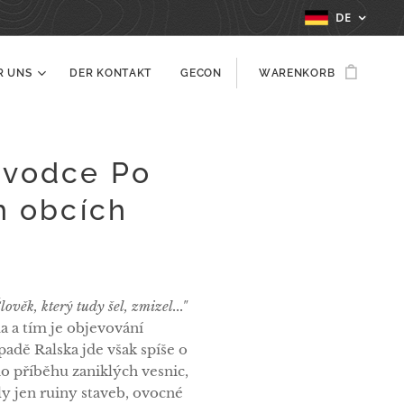
DE
R UNS
DER KONTAKT
GECON
WARENKORB
ůvodce Po
h obcích
lověk, který tudy šel, zmizel..."
a a tím je objevování
padě Ralska jde však spíše o
o příběhu zaniklých vesnic,
y jen ruiny staveb, ovocné