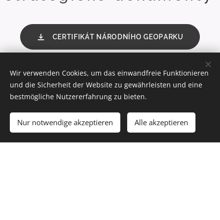
CERTIFIKÁT NÁRODNÍHO GEOPARKU
Wir verwenden Cookies, um das einwandfreie Funktionieren
CHARTA GEOPARKŮ
und die Sicherheit der Website zu gewährleisten und eine
bestmögliche Nutzererfahrung zu bieten.
NOMINAČNÍ DOKUMENTACE
Nur notwendige akzeptieren
Alle akzeptieren
STRATEGIE INTERPRETACE HODNOT
ZAKLÁDACÍ SMLOUVA AKTUÁLNÍ